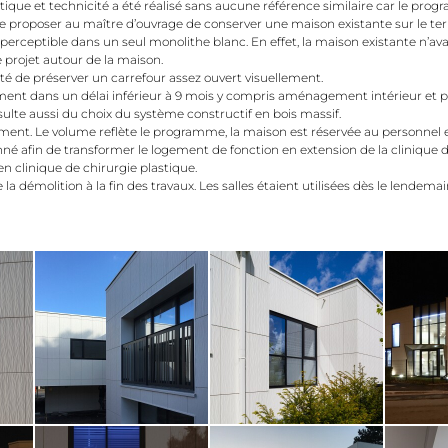
que et technicité a été réalisé sans aucune référence similaire car le pr
e proposer au maître d’ouvrage de conserver une maison existante sur le terra
erceptible dans un seul monolithe blanc. En effet, la maison existante n’avai
 projet autour de la maison.
té de préserver un carrefour assez ouvert visuellement.
ment dans un délai inférieur à 9 mois y compris aménagement intérieur et p
sulte aussi du choix du système constructif en bois massif.
timent. Le volume reflète le programme, la maison est réservée au personnel e
né afin de transformer le logement de fonction en extension de la clinique
n clinique de chirurgie plastique.
la démolition à la fin des travaux. Les salles étaient utilisées dès le lendema