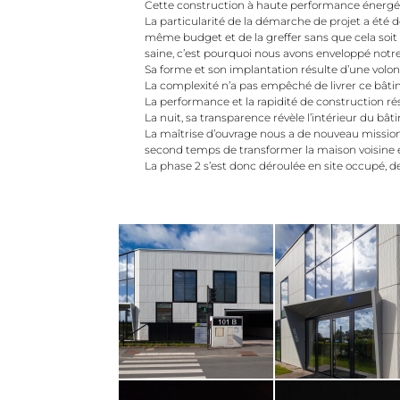
Cette construction à haute performance énergéti
La particularité de la démarche de projet a été d
même budget et de la greffer sans que cela soit p
saine, c’est pourquoi nous avons enveloppé notre
Sa forme et son implantation résulte d’une volon
La complexité n’a pas empêché de livrer ce bâti
La performance et la rapidité de construction ré
La nuit, sa transparence révèle l’intérieur du bâ
La maîtrise d’ouvrage nous a de nouveau mission
second temps de transformer la maison voisine e
La phase 2 s’est donc déroulée en site occupé, de 